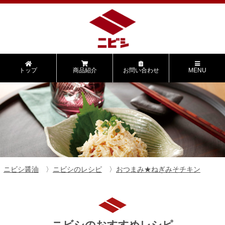
トップ
商品紹介
お問い合わせ
MENU
ニビシ醤油
ニビシのレシピ
おつまみ★ねぎみそチキン