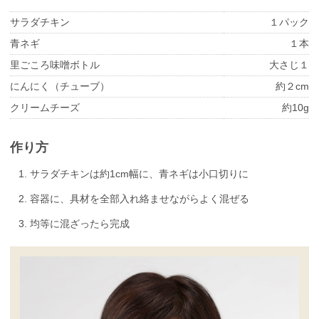
サラダチキン
１パック
青ネギ
１本
里ごころ味噌ボトル
大さじ１
にんにく（チューブ）
約２cm
クリームチーズ
約10g
作り方
サラダチキンは約1cm幅に、青ネギは小口切りに
容器に、具材を全部入れ絡ませながらよく混ぜる
均等に混ざったら完成