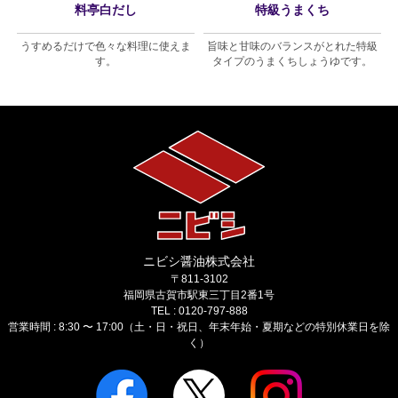
料亭白だし
特級うまくち
し
うすめるだけで色々な料理に使えま
旨味と甘味のバランスがとれた特級
す。
タイプのうまくちしょうゆです。
ニビシ醤油株式会社
〒811-3102
福岡県古賀市駅東三丁目2番1号
TEL : 0120-797-888
営業時間 : 8:30 〜 17:00（土・日・祝日、年末年始・夏期などの特別休業日を除
く）