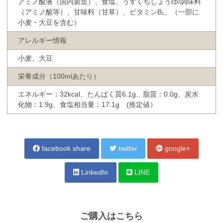
アミノ酸液（国内製造）、食塩、うすくちしょうゆ/調味料
（アミノ酸等）、甘味料（甘草）、ビタミンB₁、（一部に
小麦・大豆を含む）
アレルギー情報
小麦、大豆
栄養成分（100mlあたり）
エネルギー：32kcal、たんぱく質6.1g、脂質：0.0g、炭水
化物：1.9g、食塩相当量：17.1g (推定値）
facebook share
twitter
google+
LinkedIn
LINE
ご購入はこちら