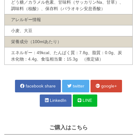
どう糖／カラメル色素、甘味料（サッカリンNa、甘草）、
調味料（核酸）、保存料（パラオキシ安息香酸）
アレルギー情報
小麦、大豆
栄養成分（100mlあたり）
エネルギー：49kcal、たんぱく質：7.8g、脂質：0.0g、炭
水化物：4.4g、食塩相当量：15.3g （推定値）
facebook share
twitter
google+
LinkedIn
LINE
ご購入はこちら