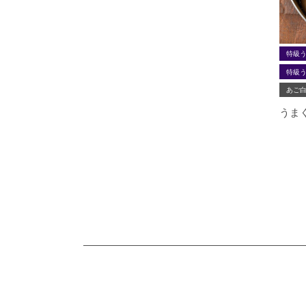
特級
特級う
あご
うま