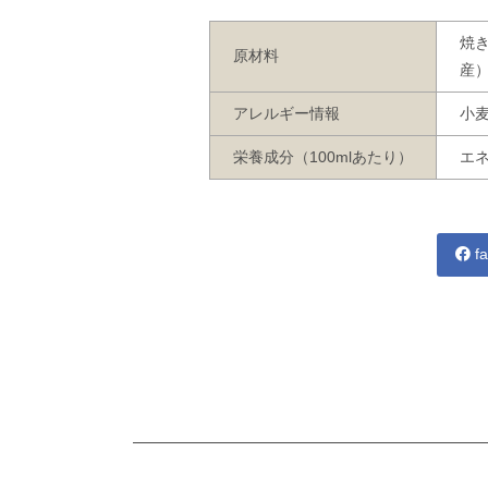
焼
原材料
産
アレルギー情報
小
栄養成分（100mlあたり）
エネ
fa