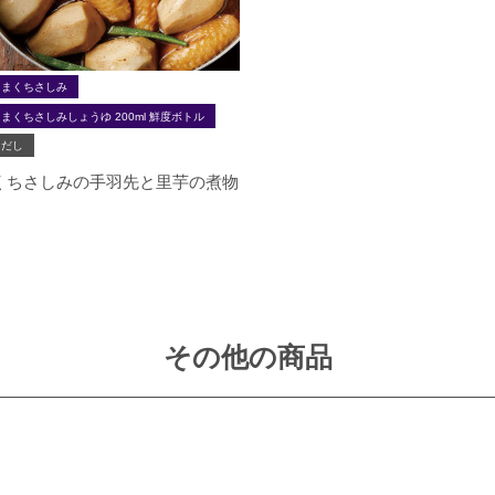
うまくちさしみ
まくちさしみしょうゆ 200ml 鮮度ボトル
白だし
くちさしみの手羽先と里芋の煮物
その他の商品