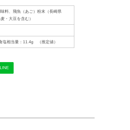
調味料、飛魚（あご）粉末（長崎県
小麦・大豆を含む）
、食塩相当量：11.4g （推定値）
LINE