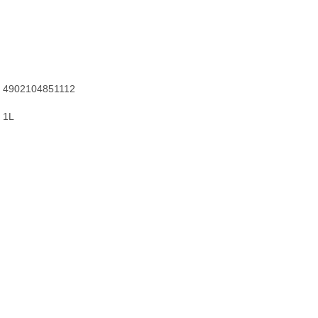
4902104851112
1L