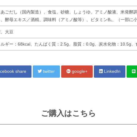
きあごだし（国内製造）、食塩、砂糖、しょうゆ、アミノ酸液、米発酵
）、酵母エキス／酒精、調味料（アミノ酸等）、ビタミンB₁、（一部に
麦、大豆
ルギー：68kcal、たんぱく質：2.5g、脂質：0.0g、炭水化物：10.5g
cebook share
twitter
google+
LinkedIn
ご購入はこちら