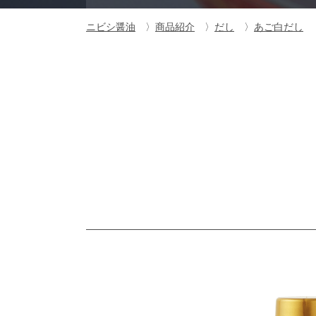
ニビシ醤油
商品紹介
だし
あご白だし