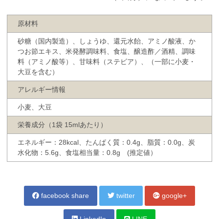
原材料
砂糖（国内製造）、しょうゆ、還元水飴、アミノ酸液、か
つお節エキス、米発酵調味料、食塩、醸造酢／酒精、調味
料（アミノ酸等）、甘味料（ステビア）、（一部に小麦・
大豆を含む）
アレルギー情報
小麦、大豆
栄養成分（1袋 15mlあたり）
エネルギー：28kcal、たんぱく質：0.4g、脂質：0.0g、炭
水化物：5.6g、食塩相当量：0.8g (推定値）
facebook share
twitter
google+
LinkedIn
LINE