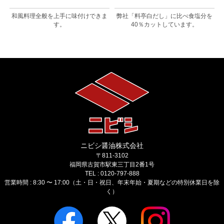
ま
和風料理全般を上手に味付けできま
弊社「料亭白だし」に比べ食塩分を
す。
40％カットしています。
ニビシ醤油株式会社
〒811-3102
福岡県古賀市駅東三丁目2番1号
TEL : 0120-797-888
営業時間 : 8:30 〜 17:00（土・日・祝日、年末年始・夏期などの特別休業日を除
く）