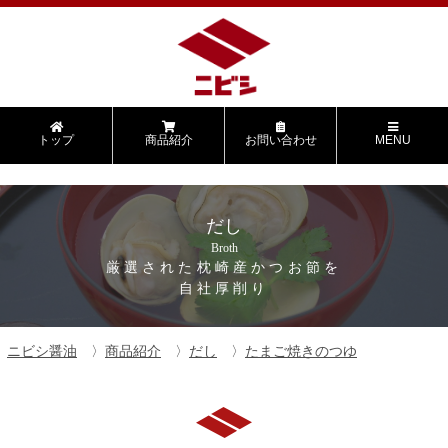
トップ
商品紹介
お問い合わせ
MENU
だし
Broth
厳選された枕崎産かつお節を
自社厚削り
ニビシ醤油
商品紹介
だし
たまご焼きのつゆ