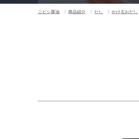
ニビシ醤油
商品紹介
だし
かけるおだし