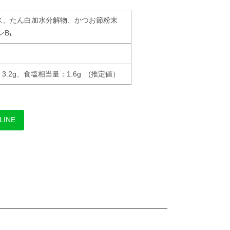
ス、たん白加水分解物、かつお節粉末
B₁
3.2g、食塩相当量：1.6g (推定値）
LINE