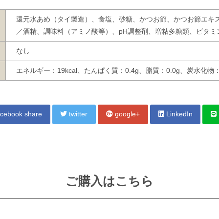
還元水あめ（タイ製造）、食塩、砂糖、かつお節、かつお節エキ
／酒精、調味料（アミノ酸等）、pH調整剤、増粘多糖類、ビタミン
なし
エネルギー：19kcal、たんぱく質：0.4g、脂質：0.0g、炭水化物：
cebook share
twitter
google+
LinkedIn
ご購入はこちら