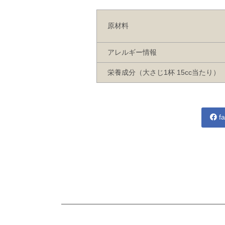
原材料
アレルギー情報
栄養成分（大さじ1杯 15cc当たり）
fa