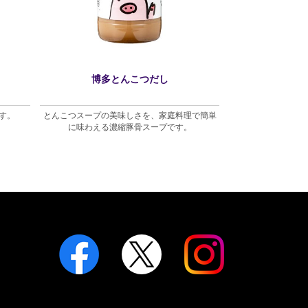
博多とんこつだし
たま
す。
とんこつスープの美味しさを、家庭料理で簡単
あまくちでだし感
に味わえる濃縮豚骨スープです。
す。卵2個に本品