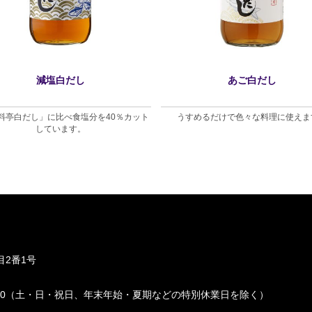
減塩白だし
あご白だし
料亭白だし」に比べ食塩分を40％カット
うすめるだけで色々な料理に使えま
しています。
2番1号
〜 17:00（土・日・祝日、年末年始・夏期などの特別休業日を除く）