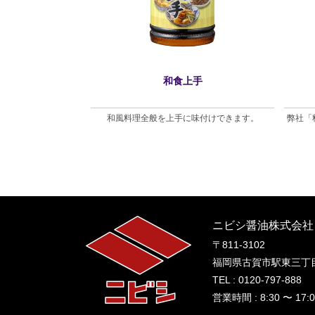
だし
和食上手
料理に使えます。
和風料理全般を上手に味付けできます。
弊社「
ニビシ醤油株式会社
〒811-3102
福岡県古賀市駅東三丁目
TEL : 0120-797-888
営業時間 : 8:30 