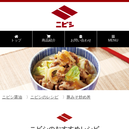
トップ
商品紹介
お問い合わせ
MENU
ニビシ醤油
ニビシのレシピ
豚みそ炒め丼