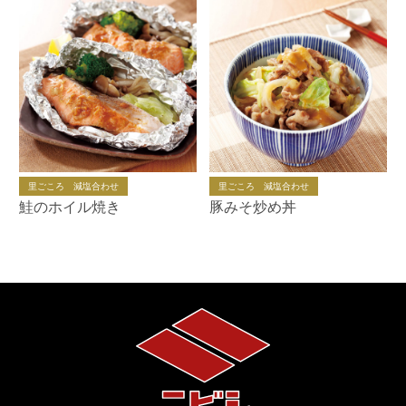
里ごころ 減塩合わせ
里ごころ 減塩合わせ
鮭のホイル焼き
豚みそ炒め丼