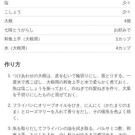
塩
少々
こしょう
少々
大根
4個
七味とうがらし
お好みで
和食上手（大根用）
1カップ
水（大根用）
4カップ
作り方
つけあわせの大根は、皮をむいて輪切りにし、面とりする。一
度水で煮こぼし、大根用の和食上手と水で柔らかく煮ておく。
魚は塩こしょうを振っておく。白ねぎで白髪ねぎを作り、大葉
を千切りにしたものと混ぜておく。
フライパンにオリーブオイルをひき、にんにく（かたまりのま
ま）とローズマリーを入れて香りをだし、その後魚を色よく焼
く。
魚を取りだしてフライパンの油を拭き取る。バルサミコ酢、和
食上手、みりんを入れ、少し粘りが出るまで煮詰める。その