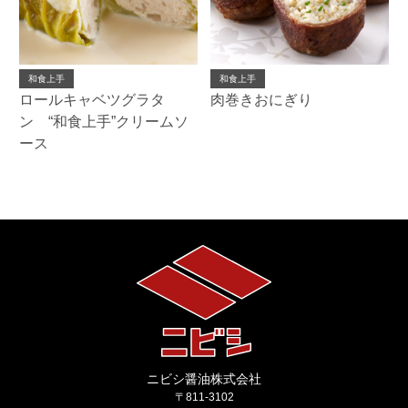
和食上手
和食上手
ロールキャベツグラタ
肉巻きおにぎり
ン “和食上手”クリームソ
ース
ニビシ醤油株式会社
〒811-3102