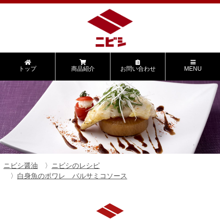
トップ
商品紹介
お問い合わせ
MENU
ニビシ醤油
ニビシのレシピ
白身魚のポワレ バルサミコソース