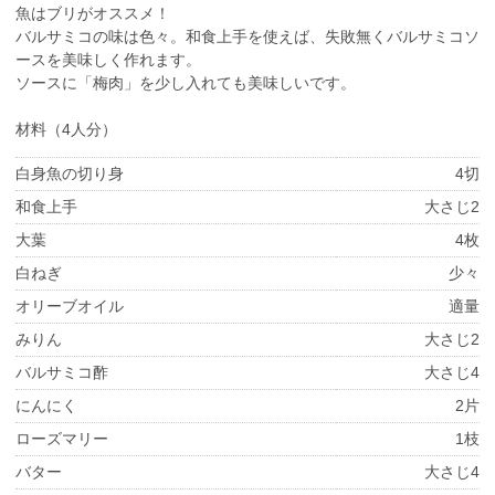
魚はブリがオススメ！
バルサミコの味は色々。和食上手を使えば、失敗無くバルサミコソ
ースを美味しく作れます。
ソースに「梅肉」を少し入れても美味しいです。
材料（4人分）
白身魚の切り身
4切
和食上手
大さじ2
大葉
4枚
白ねぎ
少々
オリーブオイル
適量
みりん
大さじ2
バルサミコ酢
大さじ4
にんにく
2片
ローズマリー
1枝
バター
大さじ4