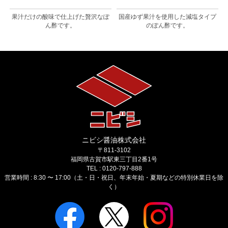
も
果汁だけの酸味で仕上げた贅沢なぽ
国産ゆず果汁を使用した減塩タイプ
ん酢です。
のぽん酢です。
ニビシ醤油株式会社
〒811-3102
福岡県古賀市駅東三丁目2番1号
TEL : 0120-797-888
営業時間 : 8:30 〜 17:00（土・日・祝日、年末年始・夏期などの特別休業日を除
く）