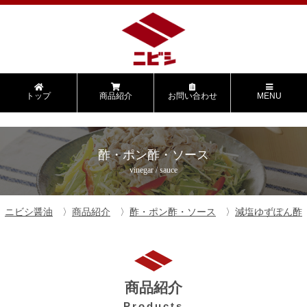
トップ
商品紹介
お問い合わせ
MENU
酢・ポン酢・ソース
vinegar / sauce
ニビシ醤油
商品紹介
酢・ポン酢・ソース
減塩ゆずぽん酢
商品紹介
Products