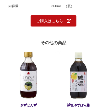
内容量
360ml （瓶）
ご購入はこちら
その他の商品
きずぽんず
減塩ゆずぽん酢