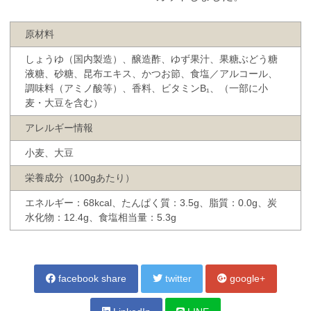
原材料
しょうゆ（国内製造）、醸造酢、ゆず果汁、果糖ぶどう糖
液糖、砂糖、昆布エキス、かつお節、食塩／アルコール、
調味料（アミノ酸等）、香料、ビタミンB₁、（一部に小
麦・大豆を含む）
アレルギー情報
小麦、大豆
栄養成分（100gあたり）
エネルギー：68kcal、たんぱく質：3.5g、脂質：0.0g、炭
水化物：12.4g、食塩相当量：5.3g
facebook share
twitter
google+