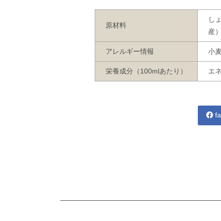
し
原材料
産
アレルギー情報
小
栄養成分（100mlあたり）
エネ
fa