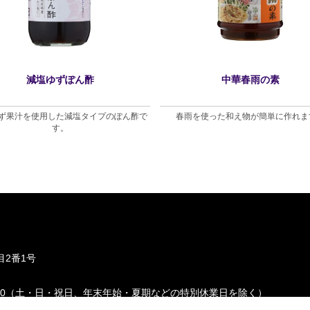
減塩ゆずぽん酢
中華春雨の素
ず果汁を使用した減塩タイプのぽん酢で
春雨を使った和え物が簡単に作れま
す。
2番1号
〜 17:00（土・日・祝日、年末年始・夏期などの特別休業日を除く）