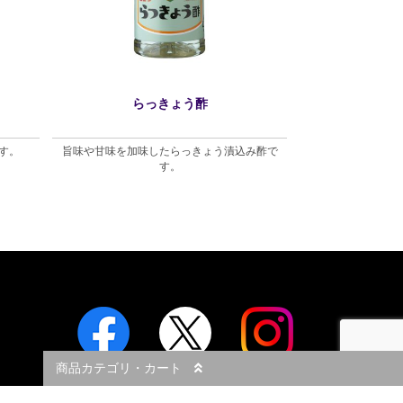
らっきょう酢
だいだ
す。
旨味や甘味を加味したらっきょう漬込み酢で
優しい酸味が特徴な
す。
ぽ
商品カテゴリ・カート