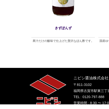
けぽん酢
きずぽんず
お子様でも食べやすい
果汁だけの酸味で仕上げた贅沢なぽん酢です。
国産ゆ
す。
ニビシ醤油株式会社
〒811-3102
福岡県古賀市駅東三丁目
TEL : 0120-797-888
営業時間 : 8:30 