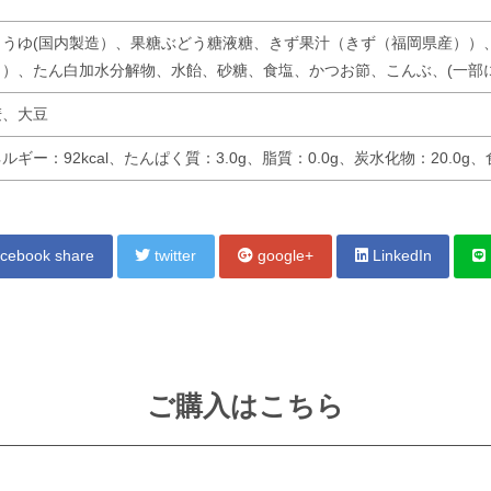
ょうゆ(国内製造）、果糖ぶどう糖液糖、きず果汁（きず（福岡県産））
））、たん白加水分解物、水飴、砂糖、食塩、かつお節、こんぶ、(一部
麦、大豆
ルギー：92kcal、たんぱく質：3.0g、脂質：0.0g、炭水化物：20.0g
cebook share
twitter
google+
LinkedIn
ご購入はこちら