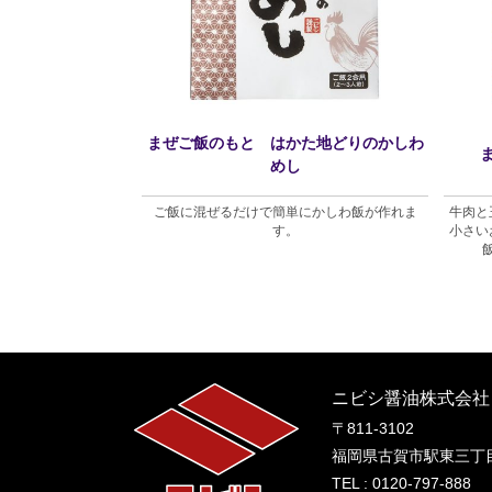
まぜご飯のもと はかた地どりのかしわ
ス
めし
るスパイシーなウスタ
ご飯に混ぜるだけで簡単にかしわ飯が作れま
牛肉と
です。
す。
小さい
ニビシ醤油株式会社
〒811-3102
福岡県古賀市駅東三丁目
TEL : 0120-797-888