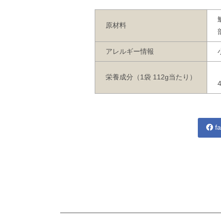
原材料
アレルギー情報
栄養成分（1袋 112g当たり）
fa