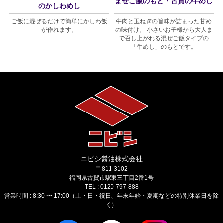
まぜご飯のもと・古賀の牛めし
のかしわめし
シ
ご飯に混ぜるだけで簡単にかしわ飯
牛肉と玉ねぎの旨味が詰まった甘め
が作れます。
の味付け。 小さいお子様から大人ま
で召し上がれる混ぜご飯タイプの
「牛めし」のもとです。
ニビシ醤油株式会社
〒811-3102
福岡県古賀市駅東三丁目2番1号
TEL : 0120-797-888
営業時間 : 8:30 〜 17:00（土・日・祝日、年末年始・夏期などの特別休業日を除
く）