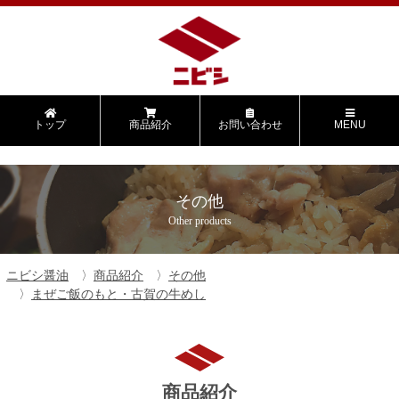
トップ
商品紹介
お問い合わせ
MENU
その他
Other products
ニビシ醤油
商品紹介
その他
まぜご飯のもと・古賀の牛めし
商品紹介