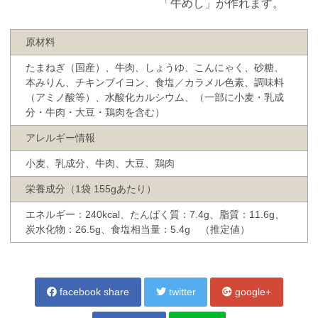
「牛めし」が作れます。
原材料
たまねぎ（国産）、牛肉、しょうゆ、こんにゃく、砂糖、
本みりん、チキンブイヨン、食塩／カラメル色素、調味料
（アミノ酸等）、水酸化カルシウム、（一部に小麦・乳成
分・牛肉・大豆・鶏肉を含む）
アレルギー情報
小麦、乳成分、牛肉、大豆、鶏肉
栄養成分（1袋 155gあたり）
エネルギー：240kcal、たんぱく質：7.4g、脂質：11.6g、
炭水化物：26.5g、食塩相当量：5.4g （推定値）
facebook share
twitter
google+