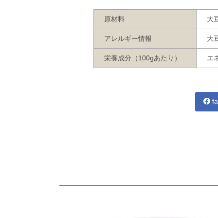
原材料
大
アレルギー情報
大
栄養成分（100gあたり）
エネ
fa