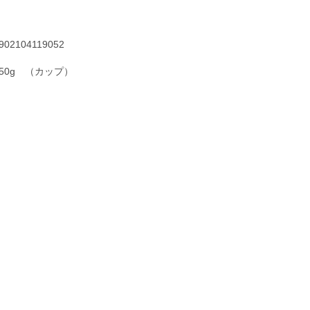
902104119052
650g （カップ）