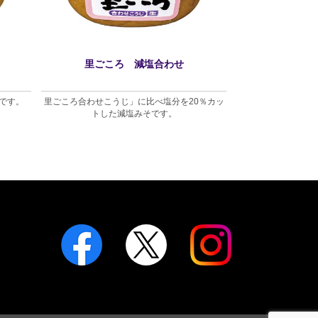
里ごころ 減塩合わせ
里ごこ
です。
里ごころ合わせこうじ」に比べ塩分を20％カッ
米や麦を使用し
トした減塩みそです。