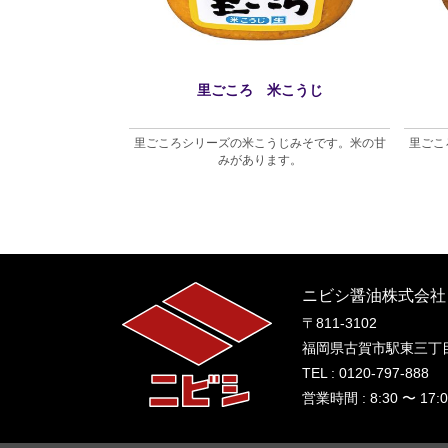
わせこうじ
里ごころ 米こうじ
た粒みそです。
里ごころシリーズの米こうじみそです。米の甘
里ごこ
みがあります。
ニビシ醤油株式会社
〒811-3102
福岡県古賀市駅東三丁目
TEL : 0120-797-888
営業時間 : 8:30 