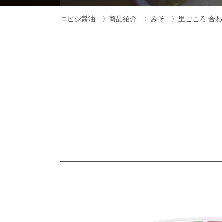
ニビシ醤油
商品紹介
みそ
里ごころ 合