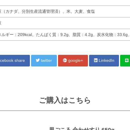
豆（カナダ、分別生産流通管理済）、米、大麦、食塩
豆
ルギー：209kcal、たんぱく質：9.2g、脂質：4.2g、炭水化物：33.6
cebook share
twitter
google+
LinkedIn
ご購入はこちら
里ごころ 合わせすり 650g