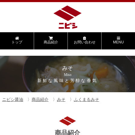
トップ
商品紹介
お問い合わせ
MENU
みそ
Miso
新鮮な風味と芳醇な香気
ニビシ醤油
商品紹介
みそ
ふくまるみそ
商品紹介