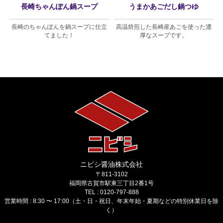
長崎ちゃんぽん鍋スープ
うまかあごだし鍋つゆ
美
長崎のちゃんぽんを鍋スープに仕立
高温焙煎した長崎産あごを使った濃
てました！
厚なスープです。
ニビシ醤油株式会社
〒811-3102
福岡県古賀市駅東三丁目2番1号
TEL : 0120-797-888
営業時間 : 8:30 〜 17:00（土・日・祝日、年末年始・夏期などの特別休業日を除
く）