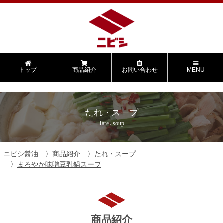
トップ
商品紹介
お問い合わせ
MENU
たれ・スープ
Tare / soup
ニビシ醤油
商品紹介
たれ・スープ
まろやか味噌󠄀豆乳鍋スープ
商品紹介