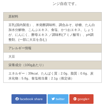
ンジ自在です。
原材料
豆乳(国内製造）、米発酵調味料、調合みそ、砂糖、たん白
加水分解物、こんぶエキス、食塩、かつおエキス、しょう
が、にんにく、酵母エキス ／調味料(アミノ酸等）、pH調
整剤、(一部に大豆を含む)
アレルギー情報
大豆
栄養成分（100gあたり）
エネルギー：39kcal、たんぱく質：2.0g、脂質：0.6g、炭
水化物：5.8g、食塩相当量：2.1g（推定値）
facebook share
twitter
google+