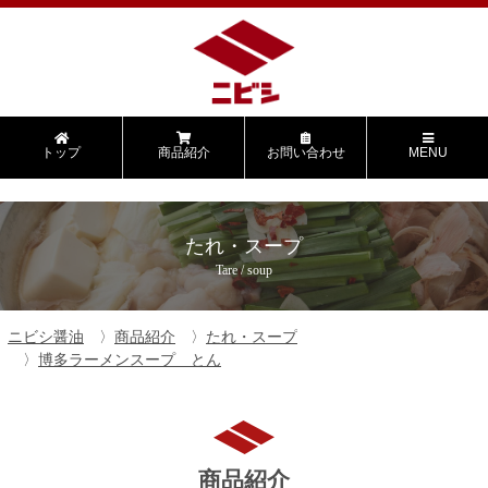
トップ
商品紹介
お問い合わせ
MENU
たれ・スープ
Tare / soup
ニビシ醤油
商品紹介
たれ・スープ
博多ラーメンスープ とん
商品紹介