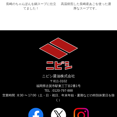
美
長崎のちゃんぽんを鍋スープに仕立
高温焙煎した長崎産あごを使った濃
てました！
厚なスープです。
ニビシ醤油株式会社
〒811-3102
福岡県古賀市駅東三丁目2番1号
TEL : 0120-797-888
営業時間 : 8:30 〜 17:00（土・日・祝日、年末年始・夏期などの特別休業日を除
く）