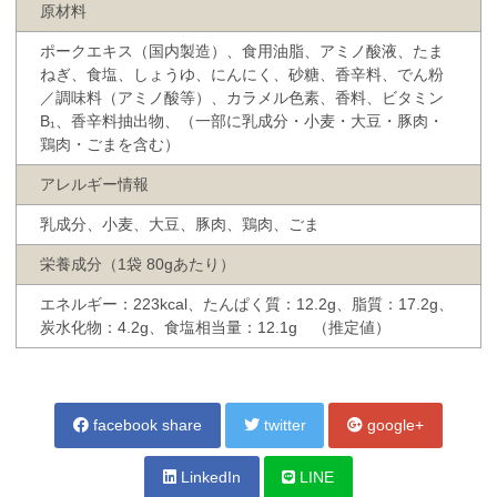
原材料
ポークエキス（国内製造）、食用油脂、アミノ酸液、たま
ねぎ、食塩、しょうゆ、にんにく、砂糖、香辛料、でん粉
／調味料（アミノ酸等）、カラメル色素、香料、ビタミン
B₁、香辛料抽出物、（一部に乳成分・小麦・大豆・豚肉・
鶏肉・ごまを含む）
アレルギー情報
乳成分、小麦、大豆、豚肉、鶏肉、ごま
栄養成分（1袋 80gあたり）
エネルギー：223kcal、たんぱく質：12.2g、脂質：17.2g、
炭水化物：4.2g、食塩相当量：12.1g （推定値）
facebook share
twitter
google+
LinkedIn
LINE