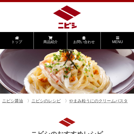
トップ
商品紹介
お問い合わせ
MENU
ニビシ醤油
ニビシのレシピ
やまみ粒うにのクリームパスタ