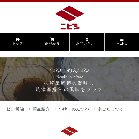
トップ
商品紹介
お問い合わせ
MENU
つゆ・めんつゆ
Noodle soup base
枕崎産鰹節の旨味に
焼津産鰹節の風味をプラス
ニビシ醤油
商品紹介
つゆ・めんつゆ
あごだしつゆ