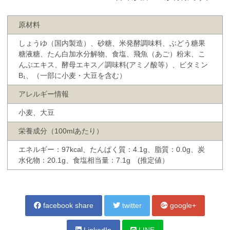
原材料
しょうゆ（国内製造）、砂糖、米発酵調味料、ぶどう糖果
糖液糖、たん白加水分解物、食塩、飛魚（あご）粉末、こ
んぶエキス、酵母エキス／調味料(アミノ酸等）、ビタミン
B₁、（一部に小麦・大豆を含む）
アレルギー情報
小麦、大豆
栄養成分（100mlあたり）
エネルギー：97kcal、たんぱく質：4.1g、脂質：0.0g、炭
水化物：20.1g、食塩相当量：7.1g (推定値）
facebook share
twitter
google+
LinkedIn
LINE