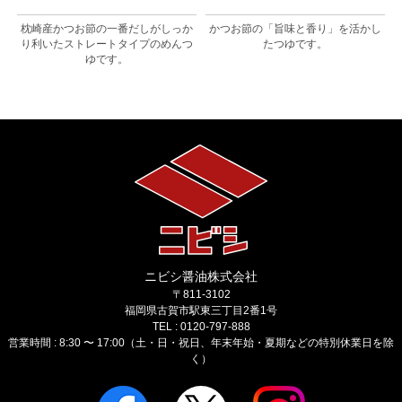
つ
枕崎産かつお節の一番だしがしっか
かつお節の「旨味と香り」を活かし
り利いたストレートタイプのめんつ
たつゆです。
ゆです。
ニビシ醤油株式会社
〒811-3102
福岡県古賀市駅東三丁目2番1号
TEL : 0120-797-888
営業時間 : 8:30 〜 17:00（土・日・祝日、年末年始・夏期などの特別休業日を除
く）