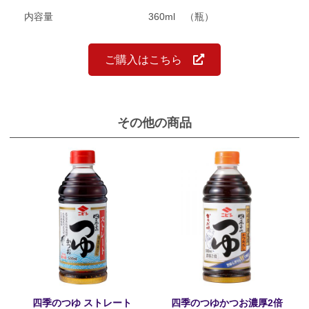
内容量
360ml （瓶）
ご購入はこちら
その他の商品
琥
四季のつゆ ストレート
四季のつゆかつお濃厚2倍