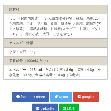
原材料
しょうゆ(国内製造）、たん白加水分解物、砂糖、果糖ぶど
う糖液糖、ごま、でん粉、食塩、醸造酢 ／酒精、調味料(ア
ミノ酸等）、増粘多糖類、甘味料(ステビア、甘草)、ビタミ
ンＢ₁、(一部に小麦・大豆・ごまを含む）
アレルギー情報
小麦・大豆・ごま
栄養成分（100mlあたり）
エネルギー：215kcal、たんぱく質：8.6g、脂質：4.6g、炭
水化物：30.8g、食塩相当量：10.4g（推定値）
facebook share
twitter
google+
LinkedIn
LINE