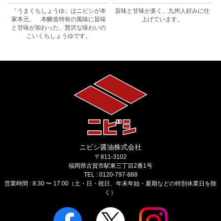
級
「うまくちしょうゆ」はニビシが本
旨味と甘味が多く、九州人好みに仕
家本元。 本醸造特有の風味に旨味
上げています。
と甘味が加わった、贅沢な味わいの
こいくちしょうゆです。
ニビシ醤油株式会社
〒811-3102
福岡県古賀市駅東三丁目2番1号
TEL : 0120-797-888
営業時間 : 8:30 〜 17:00（土・日・祝日、年末年始・夏期などの特別休業日を除
く）