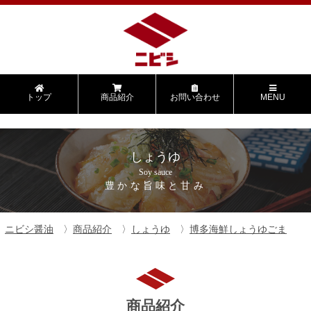
トップ
商品紹介
お問い合わせ
MENU
しょうゆ
Soy sauce
豊かな旨味と甘み
ニビシ醤油
商品紹介
しょうゆ
博多海鮮しょうゆごま
商品紹介