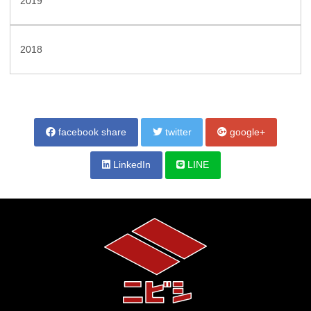
2019
2018
facebook share
twitter
google+
LinkedIn
LINE